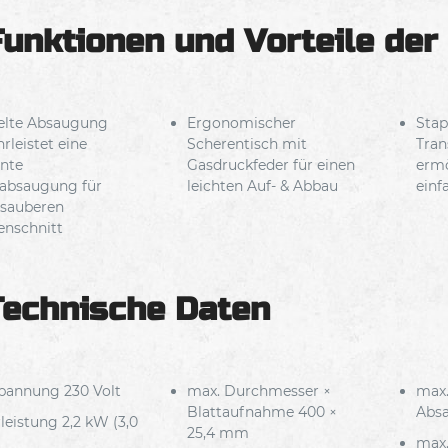
Funktionen und Vorteile der
lte Absaugung
Ergonomischer
Stap
rleistet eine
Scherentisch mit
Tran
ente
Gasdruckfeder für einen
ermö
absaugung für
leichten Auf- & Abbau
einf
 sauberen
enschnitt
Technische Daten
pannung 230 Volt
max. Durchmesser ×
max.
Blattaufnahme 400 ×
Abs
leistung 2,2 kW (3,0
25,4 mm
max.