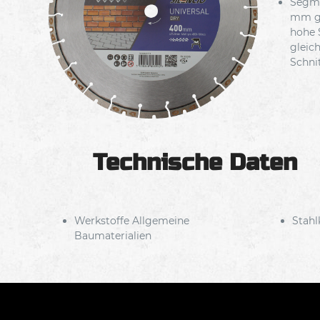
Segme
mm ge
hohe 
gleic
Schni
Technische Daten
Werkstoffe Allgemeine
Stahl
Baumaterialien