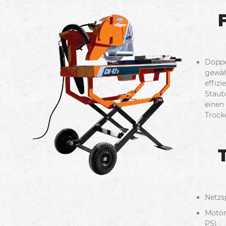
Doppe
gewäh
effizi
Staub
einen
Trock
Netzs
Motor
PS)