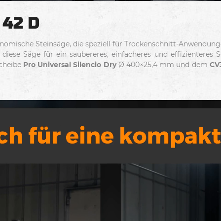
 42 D
onomische Steinsäge, die speziell für Trockenschnitt-Anwendung
diese Säge für ein saubereres, einfacheres und effizienteres 
scheibe
Pro Universal Silencio Dry
Ø 400×25,4 mm und dem
CV