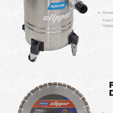
Anwe
Filte
Halba