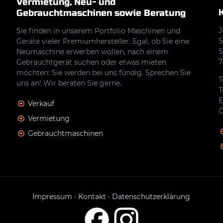
Vermietung, Neu- und
Gebrauchtmaschinen sowie Beratung
J
Sie finden in unserem Portfolio Maschinen und
S
Geräte vieler Premiumhersteller. Egal, ob Sie eine
S
Neumaschine erwerben wollen, nach einem
7
Gebrauchtgerät suchen oder etwas mieten
möchten: Sie werden bei uns fündig. Sprechen Sie
T
uns an! Wir beraten Sie gerne.
T
E
Verkauf
Ö
Vermietung
Gebrauchtmaschinen
Impressum
•
Kontakt
•
Datenschutzerklärung