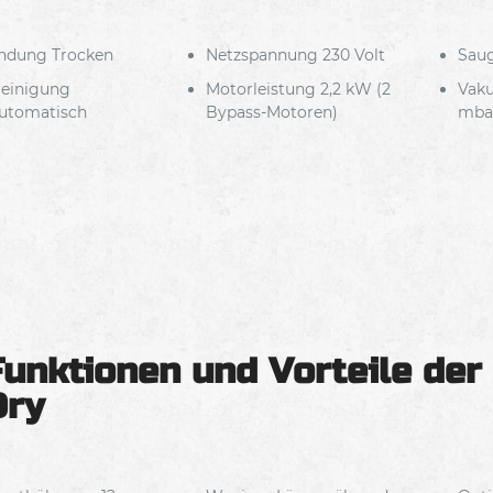
ndung Trocken
Netzspannung 230 Volt
Saug
rreinigung
Motorleistung 2,2 kW (2
Vak
utomatisch
Bypass-Motoren)
mba
Funktionen und Vorteile der 
Dry