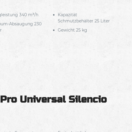
leistung 340 m³/h
Kapazität
Schmutzbehälter 25 Liter
uum-Absaugung 230
r
Gewicht 25 kg
Pro Universal Silencio