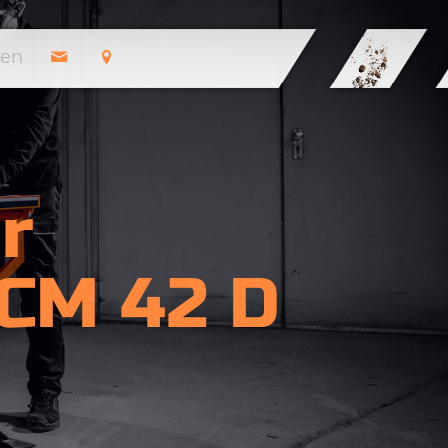
en
r
 CM 42 D