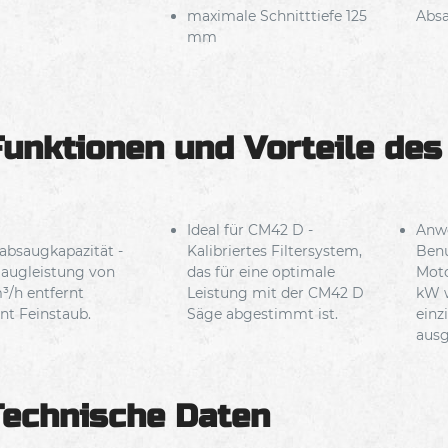
maximale Schnitttiefe 125
Abs
mm
Funktionen und Vorteile de
Ideal für CM42 D -
Anwe
absaugkapazität -
Kalibriertes Filtersystem,
Benu
Saugleistung von
das für eine optimale
Moto
³/h entfernt
Leistung mit der CM42 D
kW 
ent Feinstaub.
Säge abgestimmt ist.
einz
ausg
Technische Daten