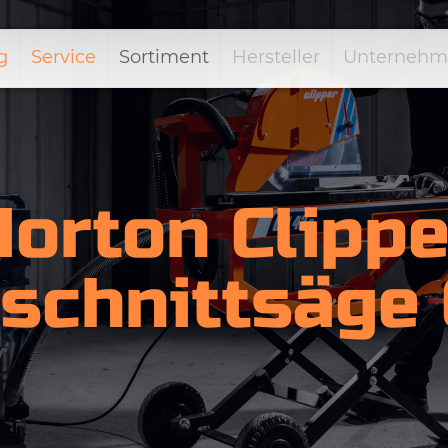
g
Service
Sortiment
Hersteller
Unternehm
Norton Clippe
schnittsäge