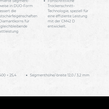
mierte Segment-
Fortschrittliche
weise in DUO-Form
Trockenschnitt-
essert die
Technologie, speziell für
stschärfeigenschaften
eine effiziente Leistung
Diamantkorns für
mit der CM42 D
 gleichbleibende
entwickelt.
ittleistung
00 × 25,4
Segmenthöhe/-breite 12,0 / 3,2 mm