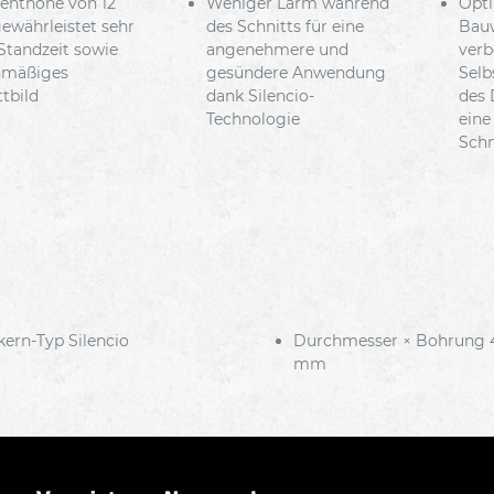
nthöhe von 12
Weniger Lärm während
Opti
währleistet sehr
des Schnitts für eine
Bau
Standzeit sowie
angenehmere und
verb
hmäßiges
gesündere Anwendung
Selb
ttbild
dank Silencio-
des 
Technologie
eine
Schn
kern-Typ Silencio
Durchmesser × Bohrung 4
mm