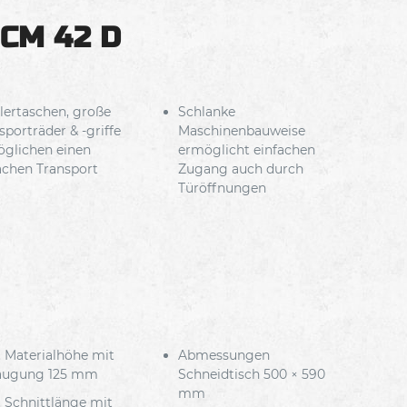
 CM 42 D
lertaschen, große
Schlanke
sporträder & -griffe
Maschinenbauweise
glichen einen
ermöglicht einfachen
achen Transport
Zugang auch durch
Türöffnungen
 Materialhöhe mit
Abmessungen
augung 125 mm
Schneidtisch 500 × 590
mm
 Schnittlänge mit