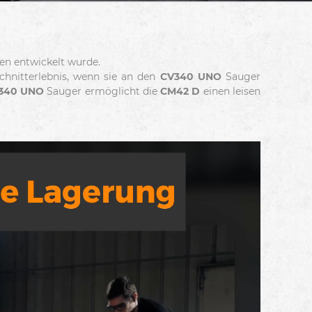
en entwickelt wurde.
Schnitterlebnis, wenn sie an den
CV340 UNO
Sauger
340 UNO
Sauger ermöglicht die
CM42 D
einen leisen