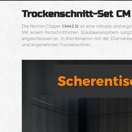
Trockenschnitt-Set CM
Die Norton Clipper
CM42 D
ist eine robuste und erg
Mit einem fortschrittlichen Staubkanalsystem sorgt 
angeschlossen ist. In Kombination mit der Diamant
und angenehmen Trockenschnitt.